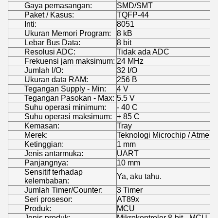
Gaya pemasangan:
SMD/SMT
Paket / Kasus:
TQFP-44
Inti:
8051
Ukuran Memori Program:
8 kB
Lebar Bus Data:
8 bit
Resolusi ADC:
Tidak ada ADC
Frekuensi jam maksimum:
24 MHz
Jumlah I/O:
32 I/O
Ukuran data RAM:
256 B
Tegangan Supply - Min:
4 V
Tegangan Pasokan - Max:
5.5 V
Suhu operasi minimum:
- 40 C
Suhu operasi maksimum:
+ 85 C
Kemasan:
Tray
Merek:
Teknologi Microchip / Atmel
Ketinggian:
1 mm
Jenis antarmuka:
UART
Panjangnya:
10 mm
Sensitif terhadap
Ya, aku tahu.
kelembaban:
Jumlah Timer/Counter:
3 Timer
Seri prosesor:
AT89x
Produk:
MCU
Jenis produk:
Mikrokontroler 8-bit - MCU