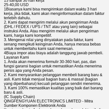
15 sampai 30 hari kerja
25-40,00 USD
1Biasanya kami bisa mengirimkan dalam waktu 3 hari
kerja, jika tidak, kami akan menginformasikan dalam faktur
terlebih dahulu.
2. Kami dapat mengirim melalui akun pengiriman Anda
(DHL / FEDEX / UPS / TNT atau yang lain) sebagai
instruksi Anda. Atau mengirim melalui akun pengiriman
kami, harga kami kompetitif.
3. Mengenai nilai yang dinyatakan pada faktur, kami
senang mengikuti keinginan Anda, hanya merasa bebas
untuk memberitahu kami saat memesan.
4Biaya impor atau biaya adalah tanggung jawab pembeli.
Layanan Kami
1. Anda akan menerima formulir 30-360 hari, pas, dan
fungsi garansi bagian untuk memastikan Anda menerima
persis apa yang Anda pesan.
2. Kami menyarankan pelanggan membeli barang baru &
asli. Kami tidak menjual bagian baru & massal (bagian
yang diperbaharui) kecuali pelanggan sendiri menerima.
3. Kami 100% memastikan kualitas yang baik dari barang
baru & asli.
(IC Supply Chain)
QINGFENGYUAN ELECTRONICS LIMITED - Mitra
Sumber Komponen Elektronik Anda