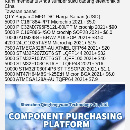
Kami membantu Anda sumber suku cadang elektronik di
Cina
Tawaran panas:
QTY Bagian # MFG D/C Harga Satuan ((USD)
5000 PIC16F884-I/PT Microchip 2021+ $5.0
1000 PIC32MX795F512L-80I/PT Microchip 2021+ $90
5000 PIC16F886-I/SO Microchip SOP28 2021+ $6.0
10000 ADM2484EBRWZ ADI SOP 2021+ $8.50
4200 24LC1025T-I/SM Microchip 2021+ $15
7500 ATMEGA328P-AU ATMEL QFP64 2021+ $20
5000 STM32F207ZGT6 ST LQFP144 2021+ $32
5000 STM32F103VET6 ST LQFP100 2021+ $40
5000 STM32F103CBT6 ST LQFP48 2021+ $16
10000 STM32F030F4P6 ST TSSOP20 2021+ $1.1
5000 MT47H64M8SH-25E:H Micron BGA 2021+ $6.0
5000 ATMEGA128A-AU TQFP64 2021+ $7.9