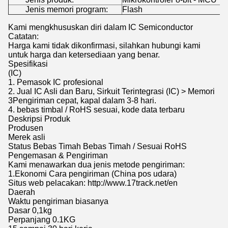
Jenis memori program:
Flash
Kami mengkhususkan diri dalam IC Semiconductor
Catatan:
Harga kami tidak dikonfirmasi, silahkan hubungi kami
untuk harga dan ketersediaan yang benar.
Spesifikasi
(IC)
1. Pemasok IC profesional
2. Jual IC Asli dan Baru, Sirkuit Terintegrasi (IC) > Memori
3Pengiriman cepat, kapal dalam 3-8 hari.
4. bebas timbal / RoHS sesuai, kode data terbaru
Deskripsi Produk
Produsen
Merek asli
Status Bebas Timah Bebas Timah / Sesuai RoHS
Pengemasan & Pengiriman
Kami menawarkan dua jenis metode pengiriman:
1.Ekonomi Cara pengiriman (China pos udara)
Situs web pelacakan: http://www.17track.net/en
Daerah
Waktu pengiriman biasanya
Dasar 0,1kg
Perpanjang 0.1KG