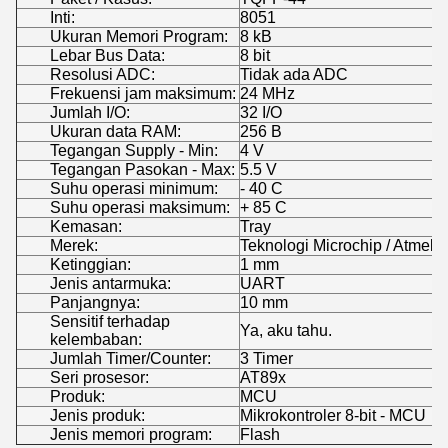
Inti:
8051
Ukuran Memori Program:
8 kB
Lebar Bus Data:
8 bit
Resolusi ADC:
Tidak ada ADC
Frekuensi jam maksimum:
24 MHz
Jumlah I/O:
32 I/O
Ukuran data RAM:
256 B
Tegangan Supply - Min:
4 V
Tegangan Pasokan - Max:
5.5 V
Suhu operasi minimum:
- 40 C
Suhu operasi maksimum:
+ 85 C
Kemasan:
Tray
Merek:
Teknologi Microchip / Atmel
Ketinggian:
1 mm
Jenis antarmuka:
UART
Panjangnya:
10 mm
Sensitif terhadap
Ya, aku tahu.
kelembaban:
Jumlah Timer/Counter:
3 Timer
Seri prosesor:
AT89x
Produk:
MCU
Jenis produk:
Mikrokontroler 8-bit - MCU
Jenis memori program:
Flash