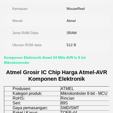
Kemasan:
MouseReel
Merek:
Atmel
Jenis RAM Data:
SRAM
Ukuran ROM data:
512 B
Komponen Elektronik Atmel 24 MHz AVR Ic 8 bit
Mikrokontroler
Atmel Grosir IC Chip Harga Atmel-AVR
Komponen Elektronik
Produsen:
ATMEL
Kategori produk:
Mikrokontroler 8-bit - MCU
RoHS:
Rincian
Seri:
89S
Gaya pemasangan:
SMD/SMT
Paket / Kasus:
TQFP-44