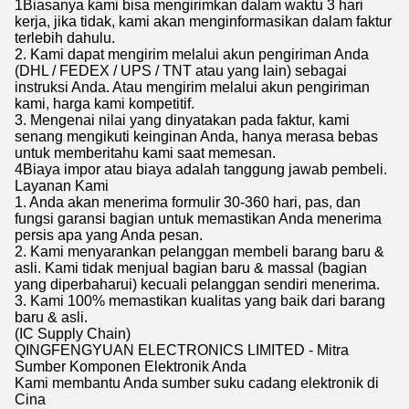
1Biasanya kami bisa mengirimkan dalam waktu 3 hari
kerja, jika tidak, kami akan menginformasikan dalam faktur
terlebih dahulu.
2. Kami dapat mengirim melalui akun pengiriman Anda
(DHL / FEDEX / UPS / TNT atau yang lain) sebagai
instruksi Anda. Atau mengirim melalui akun pengiriman
kami, harga kami kompetitif.
3. Mengenai nilai yang dinyatakan pada faktur, kami
senang mengikuti keinginan Anda, hanya merasa bebas
untuk memberitahu kami saat memesan.
4Biaya impor atau biaya adalah tanggung jawab pembeli.
Layanan Kami
1. Anda akan menerima formulir 30-360 hari, pas, dan
fungsi garansi bagian untuk memastikan Anda menerima
persis apa yang Anda pesan.
2. Kami menyarankan pelanggan membeli barang baru &
asli. Kami tidak menjual bagian baru & massal (bagian
yang diperbaharui) kecuali pelanggan sendiri menerima.
3. Kami 100% memastikan kualitas yang baik dari barang
baru & asli.
(IC Supply Chain)
QINGFENGYUAN ELECTRONICS LIMITED - Mitra
Sumber Komponen Elektronik Anda
Kami membantu Anda sumber suku cadang elektronik di
Cina