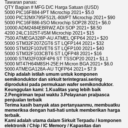
Tawaran panas:
QTY Bagian # MFG D/C Harga Satuan ((USD)
5000 PIC16F884-I/PT Microchip 2021+ $5.0
1000 PIC32MX795F512L-80I/PT Microchip 2021+ $90
5000 PIC16F886-I/SO Microchip SOP28 2021+ $6.0
10000 ADM2484EBRWZ ADI SOP 2021+ $8.50
4200 24LC1025T-I/SM Microchip 2021+ $15
7500 ATMEGA328P-AU ATMEL QFP64 2021+ $20
5000 STM32F207ZGT6 ST LQFP144 2021+ $32
5000 STM32F103VET6 ST LQFP100 2021+ $40
5000 STM32F103CBT6 ST LQFP48 2021+ $16
10000 STM32F030F4P6 ST TSSOP20 2021+ $1.1
5000 MT47H64M8SH-25E:H Micron BGA 2021+ $6.0
5000 ATMEGA128A-AU TQFP64 2021+ $7.9
Chip adalah istilah umum untuk komponen
semikonduktor dan sirkuit terintegrasi.sering
diproduksi pada permukaan wafer semikonduktor.
Keunggulan kami: 1.Kualitas yang lebih baik
2.Pengiriman tepat waktu 3.Pelayanan pra/pasca
penjualan terbaik
Terima kasih banyak atas pertanyaanmu, membuatku
memeriksa dengan hati-hati untuk memberikan harga
terbaik.
Kami adalah utama dalam Sirkuit Terpadu / komponen
elektronik / Chip / IC Memory / Kapasitas dan