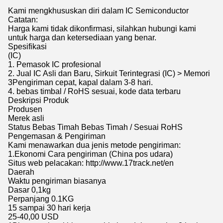
Kami mengkhususkan diri dalam IC Semiconductor
Catatan:
Harga kami tidak dikonfirmasi, silahkan hubungi kami
untuk harga dan ketersediaan yang benar.
Spesifikasi
(IC)
1. Pemasok IC profesional
2. Jual IC Asli dan Baru, Sirkuit Terintegrasi (IC) > Memori
3Pengiriman cepat, kapal dalam 3-8 hari.
4. bebas timbal / RoHS sesuai, kode data terbaru
Deskripsi Produk
Produsen
Merek asli
Status Bebas Timah Bebas Timah / Sesuai RoHS
Pengemasan & Pengiriman
Kami menawarkan dua jenis metode pengiriman:
1.Ekonomi Cara pengiriman (China pos udara)
Situs web pelacakan: http://www.17track.net/en
Daerah
Waktu pengiriman biasanya
Dasar 0,1kg
Perpanjang 0.1KG
15 sampai 30 hari kerja
25-40,00 USD