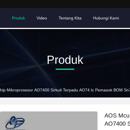
h
Produk
Video
Tentang Kita
Hubungi Kami
Produk
Chip Mikroprosesor AO7400 Sirkuit Terpadu AO74 Ic Pemasok BOM 
AOS Mcu M
AO7400 S