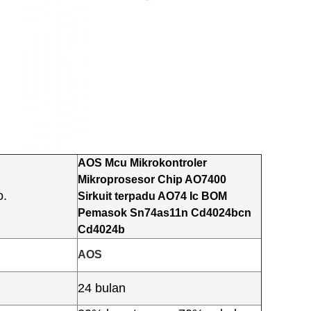
AOS Mcu Mikrokontroler
Mikroprosesor Chip AO7400
o.
Sirkuit terpadu AO74 Ic BOM
Pemasok Sn74as11n Cd4024bcn
Cd4024b
AOS
24 bulan