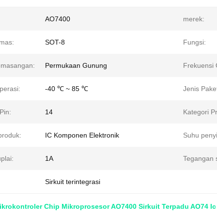
AO7400
merek:
mas:
SOT-8
Fungsi:
emasangan:
Permukaan Gunung
Frekuensi 
perasi:
-40 ℃ ~ 85 ℃
Jenis Pake
Pin:
14
Kategori P
roduk:
IC Komponen Elektronik
Suhu peny
plai:
1A
Tegangan s
Sirkuit terintegrasi
krokontroler Chip Mikroprosesor AO7400 Sirkuit Terpadu AO74