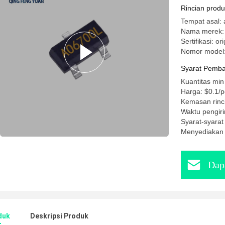
Sn74as11
Rincian prod
Tempat asal: a
Nama merek:
Sertifikasi: ori
Nomor model
Syarat Pemba
Kuantitas min
Harga: $0.1/p
Kemasan rinci
Waktu pengiri
Syarat-syara
Menyediakan
Dap
duk
Deskripsi Produk