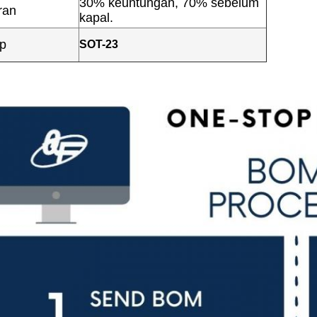
30% keuntungan, 70% sebelum
ran
kapal.
ip
SOT-23