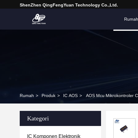
ShenZhen QingFengYuan Technology Co.,Ltd.
Ruma
Rumah
>
Produk
>
IC AOS
>
AOS Mcu Mikrokontroler 
Kategori
IC Komponen Elektronik