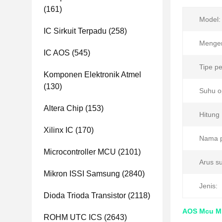
(161)
Model:
IC Sirkuit Terpadu
(258)
Menge
IC AOS
(545)
Tipe p
Komponen Elektronik Atmel
(130)
Suhu o
Altera Chip
(153)
Hitung 
Xilinx IC
(170)
Nama p
Microcontroller MCU
(2101)
Arus su
Mikron ISSI Samsung
(2840)
Jenis:
Dioda Trioda Transistor
(2118)
AOS Mcu Mi
ROHM UTC ICS
(2643)