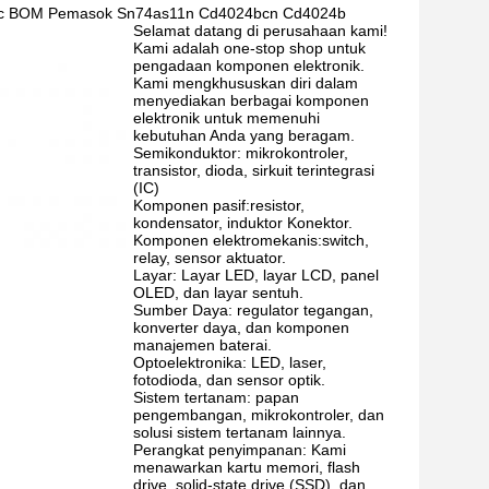
74 Ic BOM Pemasok Sn74as11n Cd4024bcn Cd4024b
Selamat datang di perusahaan kami!
Kami adalah one-stop shop untuk
pengadaan komponen elektronik.
Kami mengkhususkan diri dalam
menyediakan berbagai komponen
elektronik untuk memenuhi
kebutuhan Anda yang beragam.
Semikonduktor: mikrokontroler,
transistor, dioda, sirkuit terintegrasi
(IC)
Komponen pasif:resistor,
kondensator, induktor Konektor.
Komponen elektromekanis:switch,
relay, sensor aktuator.
Layar: Layar LED, layar LCD, panel
OLED, dan layar sentuh.
Sumber Daya: regulator tegangan,
konverter daya, dan komponen
manajemen baterai.
Optoelektronika: LED, laser,
fotodioda, dan sensor optik.
Sistem tertanam: papan
pengembangan, mikrokontroler, dan
solusi sistem tertanam lainnya.
Perangkat penyimpanan: Kami
menawarkan kartu memori, flash
drive, solid-state drive (SSD), dan