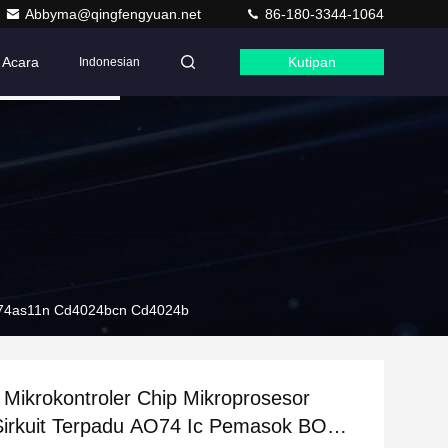
Abbyma@qingfengyuan.net
86-180-3344-1064
Acara
Kutipan
Indonesian
Sn74as11n Cd4024bcn Cd4024b
ikrokontroler Chip Mikroprosesor
irkuit Terpadu AO74 Ic Pemasok BOM