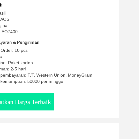
n Cd4024bcn Cd4024b
uk
sli
 AOS
ginal
: AO7400
yaran & Pengiriman
 Order: 10 pcs
c
an: Paket karton
man: 2-5 hari
t pembayaran: T/T, Western Union, MoneyGram
 kemampuan: 50000 per minggu
atkan Harga Terbaik