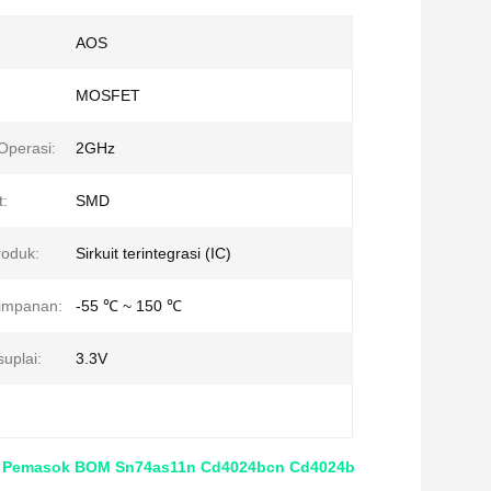
AOS
MOSFET
Operasi:
2GHz
t:
SMD
roduk:
Sirkuit terintegrasi (IC)
impanan:
-55 ℃ ~ 150 ℃
uplai:
3.3V
 Ic Pemasok BOM Sn74as11n Cd4024bcn Cd4024b