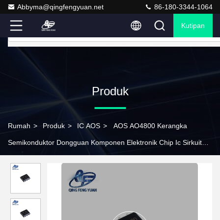
Abbyma@qingfengyuan.net
86-180-3344-1064
Kutipan
Produk
Rumah
>
Produk
>
IC AOS
>
AOS AO4800 Kerangka
Semikonduktor Dongguan Komponen Elektronik Chip Ic Sirkuit
Terpadu AO4800