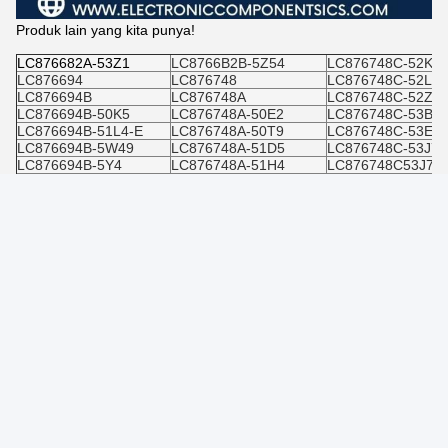
Produk lain yang kita punya!
LC876682A-53Z1
LC8766B2B-5Z54
LC876748C-52K9-
LC876694
LC876748
LC876748C-52L0-
LC876694B
LC876748A
LC876748C-52Z7-
LC876694B-50K5
LC876748A-50E2
LC876748C-53B4-
LC876694B-51L4-E
LC876748A-50T9
LC876748C-53E8-
LC876694B-5W49
LC876748A-51D5
LC876748C-53J7-
LC876694B-5Y4
LC876748A-51H4
LC876748C53J7E
LC876694B-5Y49
LC876748A-5Z30
LC876756C
LC876694B/5Y49
LC876748A-5Z32
LC876756C-51H7
LC876694W-5W31
LC876748A-5Z76
LC876756C-51R6
LC876696A
LC876748C
LC876756C-51R6-
LC876696B
LC876748C-51S4-E
LC876756C-52C1-
LC876696B-51G9-E
LC876748C-51Y4-E
LC876756C-52N7-
LC876696B-53A3
LC876748C-51Z8-E
LC876756C-52W5
LC876696W-5Y35
LC876748C-52B3-E
LC876756C-52W5
LC8766B2A
LC876748C-52B4-E
LC876756C51R6
LC8766B2A-5T47
LC876748C-52J9-E
LC876764
LC8766B2B
LC876748C-52K
LC876764-50E9
LC8766B2B-50G0
LC876748C-52K3
LC876764-50J8
LC8766B2B-5Z54
LC876748C-52K9
LC876764A
Jika Anda memiliki pertanyaan spesifik atau memerlukan
penawaran untuk salah satu produk kami, jangan ragu untuk