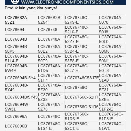
Produk lain yang kita punya!
LC876682A-
LC8766B2B-
LC876748C-
LC876764A-
53Z1
5Z54
52K9-E
5078
LC876748C-
LC876764A-
LC876694
LC876748
52L0-E
50J8
LC876748C-
LC876764A-
LC876694B
LC876748A
52Z7-E
50L0
LC876694B-
LC876748A-
LC876748C-
LC876764A-
50K5
50E2
53B4-E
50M6
LC876694B-
LC876748A-
LC876748C-
LC876764A-
51L4-E
50T9
53E8-E
50N1
LC876694B-
LC876748A-
LC876748C-
LC876764A-
5W49
51D5
53J7-E
50T8
LC876748A-
LC876764A-
LC876694B-5Y4
LC876748C53J7E
51H4
51A0
LC876694B-
LC876748A-
LC876764A-
LC876756C
5Y49
5Z30
5Z31
LC876748A-
LC876764A-
LC876694B/5Y49
LC876756C-51H7
5Z32
5Z85
LC876694W-
LC876748A-
LC876764C-
LC876756C-51R6
5W31
5Z76
51F2-E
LC876756C-
LC876764C-
LC876696A
LC876748C
51R6-E
51F3-E
LC876748C-
LC876756C-
LC876764C-
LC876696B
51S4-E
52C1-E
51W1