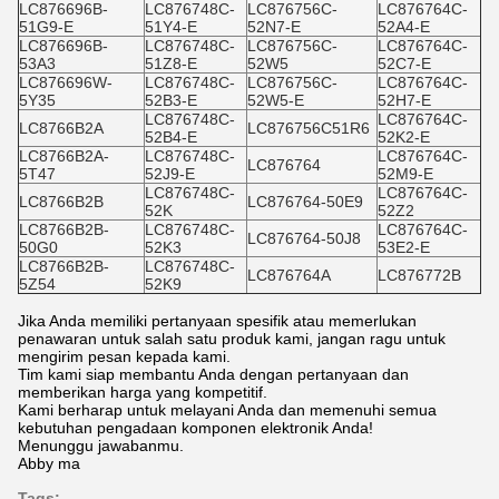
LC876696B-
LC876748C-
LC876756C-
LC876764C-
51G9-E
51Y4-E
52N7-E
52A4-E
LC876696B-
LC876748C-
LC876756C-
LC876764C-
53A3
51Z8-E
52W5
52C7-E
LC876696W-
LC876748C-
LC876756C-
LC876764C-
5Y35
52B3-E
52W5-E
52H7-E
LC876748C-
LC876764C-
LC8766B2A
LC876756C51R6
52B4-E
52K2-E
LC8766B2A-
LC876748C-
LC876764C-
LC876764
5T47
52J9-E
52M9-E
LC876748C-
LC876764C-
LC8766B2B
LC876764-50E9
52K
52Z2
LC8766B2B-
LC876748C-
LC876764C-
LC876764-50J8
50G0
52K3
53E2-E
LC8766B2B-
LC876748C-
LC876764A
LC876772B
5Z54
52K9
Jika Anda memiliki pertanyaan spesifik atau memerlukan
penawaran untuk salah satu produk kami, jangan ragu untuk
mengirim pesan kepada kami.
Tim kami siap membantu Anda dengan pertanyaan dan
memberikan harga yang kompetitif.
Kami berharap untuk melayani Anda dan memenuhi semua
kebutuhan pengadaan komponen elektronik Anda!
Menunggu jawabanmu.
Abby ma
Tags: