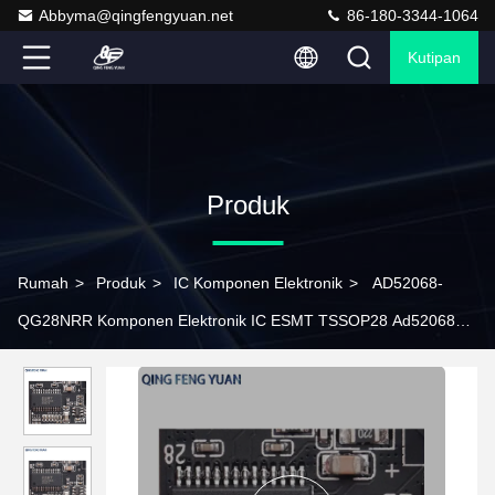
Abbyma@qingfengyuan.net
86-180-3344-1064
Kutipan
Produk
Rumah
>
Produk
>
IC Komponen Elektronik
>
AD52068-
QG28NRR Komponen Elektronik IC ESMT TSSOP28 Ad52068
Audio Power Amplifier Chip