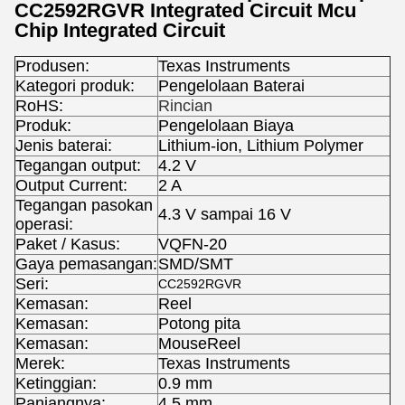
CC2592RGVR Integrated Circuit Mcu
Chip Integrated Circuit
Produsen:
Texas Instruments
Kategori produk:
Pengelolaan Baterai
RoHS:
Rincian
Produk:
Pengelolaan Biaya
Jenis baterai:
Lithium-ion, Lithium Polymer
Tegangan output:
4.2 V
Output Current:
2 A
Tegangan pasokan
4.3 V sampai 16 V
operasi:
Paket / Kasus:
VQFN-20
Gaya pemasangan:
SMD/SMT
Seri:
CC2592RGVR
Kemasan:
Reel
Kemasan:
Potong pita
Kemasan:
MouseReel
Merek:
Texas Instruments
Ketinggian:
0.9 mm
Panjangnya:
4.5 mm