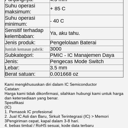
Suhu operasi
+ 85 C
maksimum:
Suhu operasi
- 40 C
minimum:
Sensitif terhadap
Ya, aku tahu.
kelembaban:
Jenis produk:
Pengelolaan Baterai
3000
Jumlah kemasan pabrik:
Subkategori:
PMIC - IC Manajemen Daya
Jenis:
Pengecas Mode Switch
Lebar:
3.5 mm
Berat satuan:
0.001668 oz
Kami mengkhususkan diri dalam IC Semiconductor
Catatan:
Harga kami tidak dikonfirmasi, silahkan hubungi kami untuk harga
dan ketersediaan yang benar.
Spesifikasi
(IC)
1. Pemasok IC profesional
2. Jual IC Asli dan Baru, Sirkuit Terintegrasi (IC) > Memori
3Pengiriman cepat, kapal dalam 3-8 hari.
4. bebas timbal / RoHS sesuai, kode data terbaru