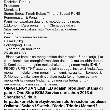
Deskripsi Produk
Produsen
Merek asli
Status Bebas Timah Bebas Timah / Sesuai RoHS
Pengemasan & Pengiriman
Kami menawarkan dua jenis metode pengiriman:
1.Ekonomi Cara pengiriman (China pos udara)
Situs web pelacakan: http://www.17track.net/en
Daerah
Waktu pengiriman biasanya
Dasar 0,1kg
Perpanjang 0.1KG
15 sampai 30 hari kerja
25-40,00 USD
1Biasanya kami bisa mengirimkan dalam waktu 3 hari kerja, jika
tidak, kami akan menginformasikan dalam faktur terlebih dahulu.
2. Kami dapat mengirim melalui akun pengiriman Anda (DHL /
FEDEX / UPS / TNT atau yang lain) sebagai instruksi Anda. Atau
mengirim melalui akun pengiriman kami, harga kami kompetitif.
3. Mengenai nilai yang dinyatakan pada faktur, kami senang
mengikuti keinginan Anda, hanya merasa bebas untuk
memberitahu kami saat memesan.
QINGFENGYUAN LIMITED adalah produsen utama di
pabrik One Stop BOM Service dari tahun 2013 di
Shenzhen.Sirkuit
terpadu/konektor/relay/kondensator/resistor/module/sens
Osilator / Switch / Switch / Diode / Triode / Memori /