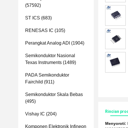
(57592)
ST ICS
(683)
RENESAS IC
(105)
Perangkat Analog ADI
(1904)
Semikonduktor Nasional
Texas Instruments
(1489)
PADA Semikonduktor
Fairchild
(911)
Semikonduktor Skala Bebas
(495)
Rincian pro
Vishay IC
(204)
Menyoroti:
Komponen Elektronik Infineon