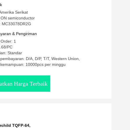
uk
Amerika Serikat
 ON semiconductor
l: MC33078DR2G
yaran & Pengiriman
 Order: 1
5.68/PC
ian: Standar
 pembayaran: D/A, D/P, T/T, Western Union,
 kemampuan: 10000pcs per minggu
atkan Harga Terbaik
irchild TQFP-64
,