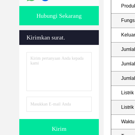
Produ
Hubungi Sekarang
Fungsi
Keluar
Kirimkan surat.
Jumla
Jumlah
Jumlah
Listrik
Listri
Waktu
Kirim