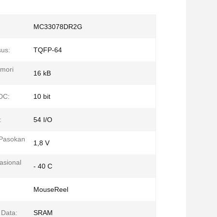
MC33078DR2G
sus:
TQFP-64
mori
16 kB
DC:
10 bit
:
54 I/O
Pasokan
1,8 V
asional
- 40 C
MouseReel
 Data:
SRAM