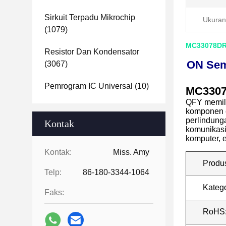
Sirkuit Terpadu Mikrochip
Ukuran
(1079)
MC33078DR2
Resistor Dan Kondensator
ON Semi
(3067)
Pemrogram IC Universal
(10)
MC330
QFY memili
komponen e
perlindunga
Kontak
komunikasi,
komputer, e
Kontak:
Miss. Amy
Produ
Telp:
86-180-3344-1064
Katego
Faks:
RoHS