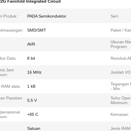
 Fairchild Integrated Circuit
ri Produk:
PADA Semikonduktor
Seri:
Pemasangan:
SMD/SMT
Paket / Ka
Ukuran Me
AVR
Program:
Bus Data:
8 bit
Resolusi A
nsi Jam
16 MHz
Jumlah I/O
mum:
Tegangan 
 RAM data:
1 kB
- Min:
an Pasokan
Suhu Oper
5,5 V
:
Minimum:
perasional
+85 C
Kemasan:
mum:
Satuan
Jenis RAM