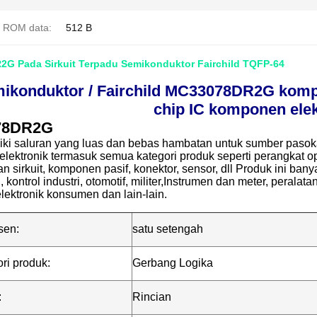
 ROM data:
512 B
G Pada Sirkuit Terpadu Semikonduktor Fairchild TQFP-64
konduktor / Fairchild MC33078DR2G kompone
chip IC komponen elek
78DR2G
ki saluran yang luas dan bebas hambatan untuk sumber paso
lektronik termasuk semua kategori produk seperti perangkat o
n sirkuit, komponen pasif, konektor, sensor, dll Produk ini ban
 kontrol industri, otomotif, militer,Instrumen dan meter, peralat
lektronik konsumen dan lain-lain.
sen:
satu setengah
ri produk:
Gerbang Logika
:
Rincian