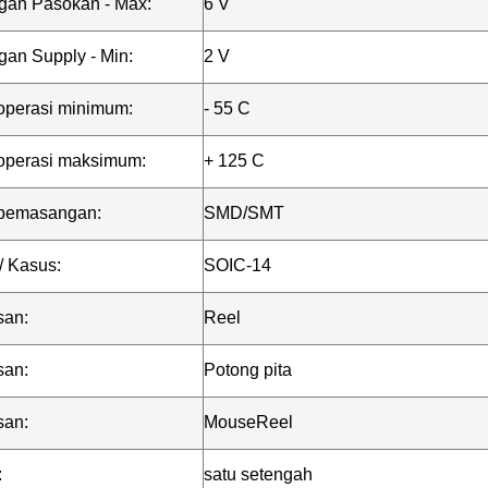
gan Pasokan - Max:
6 V
an Supply - Min:
2 V
operasi minimum:
- 55 C
operasi maksimum:
+ 125 C
pemasangan:
SMD/SMT
/ Kasus:
SOIC-14
an:
Reel
an:
Potong pita
an:
MouseReel
:
satu setengah