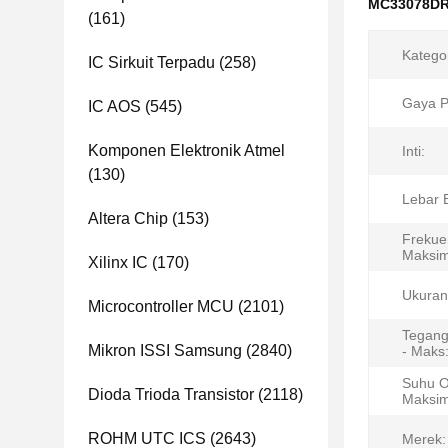
MC33078DR2G
(161)
Katego
IC Sirkuit Terpadu
(258)
Gaya 
IC AOS
(545)
Komponen Elektronik Atmel
Inti:
(130)
Lebar 
Altera Chip
(153)
Frekue
Maksi
Xilinx IC
(170)
Ukuran
Microcontroller MCU
(2101)
Tegang
Mikron ISSI Samsung
(2840)
- Maks
Suhu O
Dioda Trioda Transistor
(2118)
Maksi
ROHM UTC ICS
(2643)
Merek: