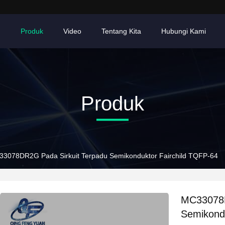
h
Produk
Video
Tentang Kita
Hubungi Kami
Produk
3078DR2G Pada Sirkuit Terpadu Semikonduktor Fairchild TQFP-64
MC33078D
Semikondu