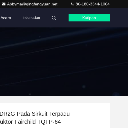
Abbyma@qingfengyuan.net
86-180-3344-1064
Acara
Kutipan
Indonesian
R2G Pada Sirkuit Terpadu
ktor Fairchild TQFP-64