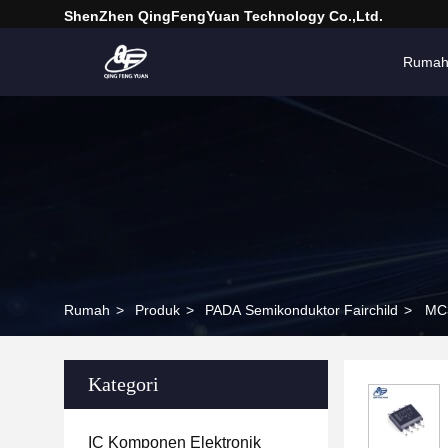
ShenZhen QingFengYuan Technology Co.,Ltd.
Ruma
Rumah
>
Produk
>
PADA Semikonduktor Fairchild
>
MC3
Kategori
IC Komponen Elektronik