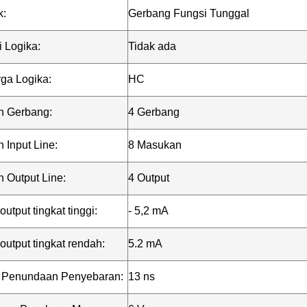
k:
Gerbang Fungsi Tunggal
 Logika:
Tidak ada
ga Logika:
HC
h Gerbang:
4 Gerbang
 Input Line:
8 Masukan
 Output Line:
4 Output
 output tingkat tinggi:
- 5,2 mA
k output tingkat rendah:
5.2 mA
 Penundaan Penyebaran:
13 ns