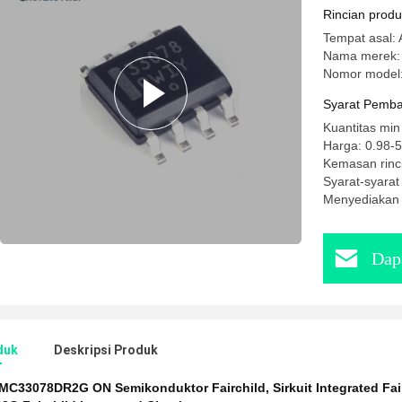
Rincian prod
Tempat asal: 
Nama merek:
Nomor mode
Syarat Pemba
Kuantitas min
Harga: 0.98-
Kemasan rinc
Syarat-syarat
Menyediakan
Dap
duk
Deskripsi Produk
MC33078DR2G ON Semikonduktor Fairchild
,
Sirkuit Integrated Fa