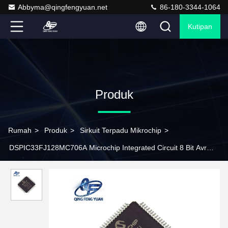
Abbyma@qingfengyuan.net
86-180-3344-1064
Kutipan
Produk
Rumah
>
Produk
>
Sirkuit Terpadu Mikrochip
>
DSPIC33FJ128MC706A Microchip Integrated Circuit 8 Bit Avr
Mikrokontroler