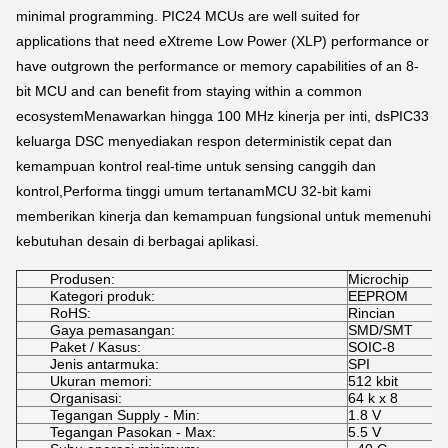
minimal programming. PIC24 MCUs are well suited for
applications that need eXtreme Low Power (XLP) performance or
have outgrown the performance or memory capabilities of an 8-
bit MCU and can benefit from staying within a common
ecosystemMenawarkan hingga 100 MHz kinerja per inti, dsPIC33
keluarga DSC menyediakan respon deterministik cepat dan
kemampuan kontrol real-time untuk sensing canggih dan
kontrol,Performa tinggi umum tertanamMCU 32-bit kami
memberikan kinerja dan kemampuan fungsional untuk memenuhi
kebutuhan desain di berbagai aplikasi.
Produsen:
Microchip
Kategori produk:
EEPROM
RoHS:
Rincian
Gaya pemasangan:
SMD/SMT
Paket / Kasus:
SOIC-8
Jenis antarmuka:
SPI
Ukuran memori:
512 kbit
Organisasi:
64 k x 8
Tegangan Supply - Min:
1.8 V
Tegangan Pasokan - Max:
5.5 V