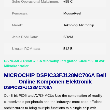
Suhu Operasional Maksimum:
+85 C
Kemasan:
MouseReel
Merek:
Teknologi Microchip
Jenis RAM Data:
SRAM
Ukuran ROM data:
512 B
DSPIC33FJ128MC706A Microchip Integrated Circuit 8 Bit Avr
Mikrokontroler
MICROCHIP DSPIC33FJ128MC706A Beli
Online Komponen Elektronik
DSPIC33FJ128MC706A
Our 8-bit PIC® and AVR® MCUs Use the combination of readily
customizable peripherals and the industry's most code-efficient
architectures to bring multiple functions to a single chip with