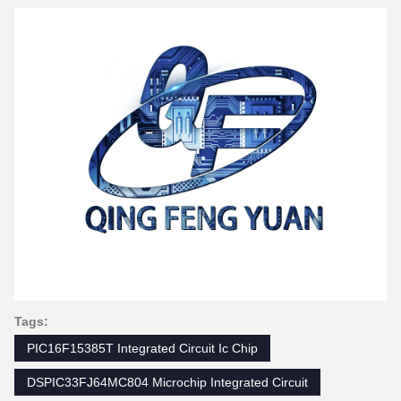
Tags:
PIC16F15385T Integrated Circuit Ic Chip
DSPIC33FJ64MC804 Microchip Integrated Circuit