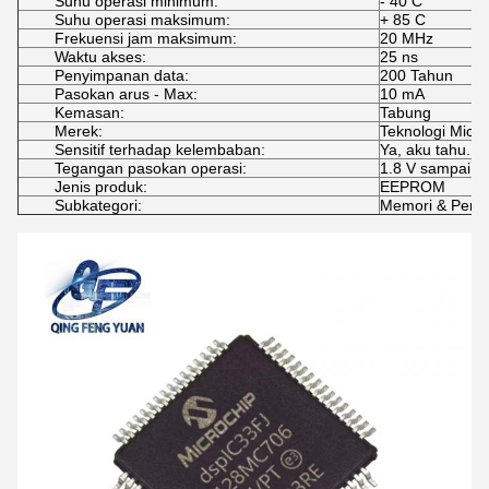
Suhu operasi minimum:
- 40 C
Suhu operasi maksimum:
+ 85 C
Frekuensi jam maksimum:
20 MHz
Waktu akses:
25 ns
Penyimpanan data:
200 Tahun
Pasokan arus - Max:
10 mA
Kemasan:
Tabung
Merek:
Teknologi Micro
Sensitif terhadap kelembaban:
Ya, aku tahu.
Tegangan pasokan operasi:
1.8 V sampai 5,
Jenis produk:
EEPROM
Subkategori:
Memori & Peny