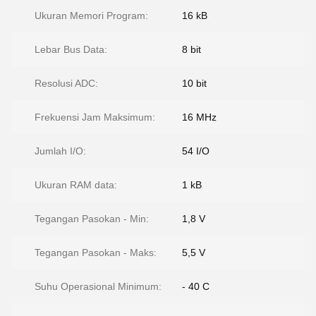
Ukuran Memori Program:
16 kB
Lebar Bus Data:
8 bit
Resolusi ADC:
10 bit
Frekuensi Jam Maksimum:
16 MHz
Jumlah I/O:
54 I/O
Ukuran RAM data:
1 kB
Tegangan Pasokan - Min:
1,8 V
Tegangan Pasokan - Maks:
5,5 V
Suhu Operasional Minimum:
- 40 C