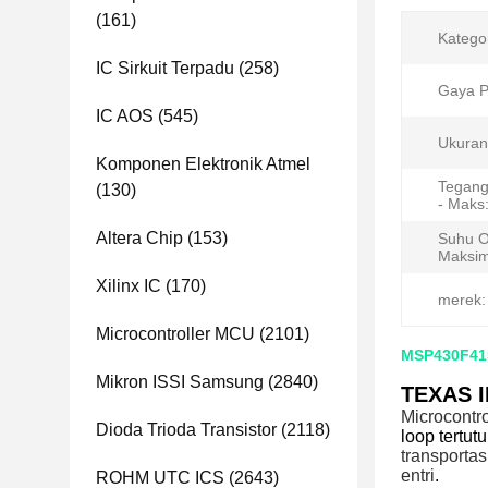
(161)
Katego
IC Sirkuit Terpadu
(258)
Gaya 
IC AOS
(545)
Ukuran
Komponen Elektronik Atmel
Tegang
(130)
- Maks
Altera Chip
(153)
Suhu O
Maksi
Xilinx IC
(170)
merek:
Microcontroller MCU
(2101)
MSP430F415
Mikron ISSI Samsung
(2840)
TEXAS I
Microcontr
Dioda Trioda Transistor
(2118)
loop tertutu
transportas
entri
.
ROHM UTC ICS
(2643)