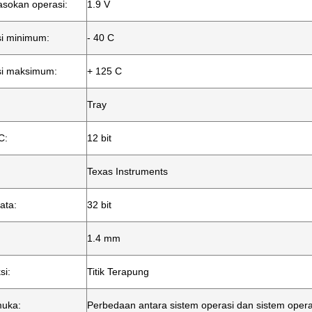
sokan operasi:
1.9 V
i minimum:
- 40 C
si maksimum:
+ 125 C
Tray
C:
12 bit
Texas Instruments
ata:
32 bit
1.4 mm
si:
Titik Terapung
muka:
Perbedaan antara sistem operasi dan sistem opera