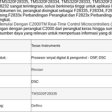
 TMS320F28335, TMS320F28334, TMS320F28333, TMS320F2
2 sangat terintegrasi, solusi berkinerja tinggi untuk aplikasi
 dokumen ini, perangkat disingkat sebagai F28335, F28334, F
ing.F2833x Perbandingan Perangkat dan F2823x Perbandingan
ngkat.
emulai Dengan C2000TM Real-Time Control Microcontrollers
an dengan perangkat C2000 dari perangkat keras hingga su
 sumber daya yang relevan untuk memperluas informasi yang d
Texas Instruments
duk:
Prosesor sinyal digital & pengontrol - DSP, DSC
Rincian
DSC
TMS320F28335
g:
Delfino