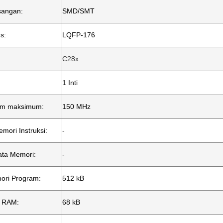
angan:
SMD/SMT
s:
LQFP-176
C28x
1 Inti
jam maksimum:
150 MHz
mori Instruksi:
-
ata Memori:
-
ori Program:
512 kB
a RAM:
68 kB