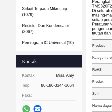
Perangkat
TMS320F2823
Sirkuit Terpadu Mikrochip
Di seluruh
(1079)
masing-mas
setiap pera
Peraturan
M
Resistor Dan Kondensator
pengembang
(3067)
tautan dan
Pemrogram IC Universal
(10)
Produsen:
Kategori pro
Kontak
RoHS:
Kontak:
Miss. Amy
Produk:
Telp:
86-180-3344-1064
Seri:
Faks:
Nama dagan