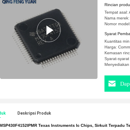
Rincian prod
Tempat asal: 
Nama merek
Nomor model
Syarat Pemba
Kuantitas min
Harga: Comm
Kemasan rinc
Syarat-syara
Menyediakan
Dap
duk
Deskripsi Produk
MSP430F4152IPMR Texas Instruments Ic Chips
,
Sirkuit Terpadu T