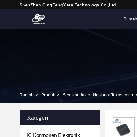
ShenZhen QingFengYuan Technology Co.,Ltd.
Ruma
Rumah
>
Produk
>
Semikonduktor Nasional Texas Instru
Kategori
IC Komponen Elektronik