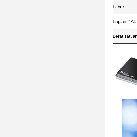
Lebar:
Bagian # Ali
Berat satuan