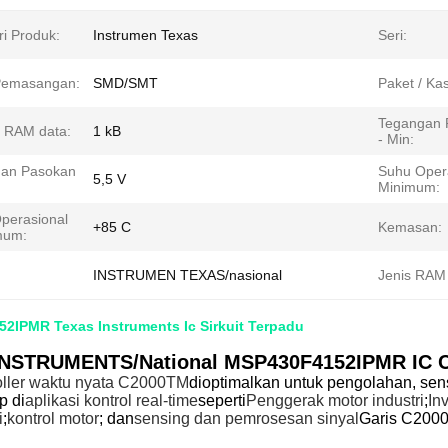
ri Produk:
Instrumen Texas
Seri:
Pemasangan:
SMD/SMT
Paket / Ka
Tegangan 
 RAM data:
1 kB
- Min:
an Pasokan
Suhu Oper
5,5 V
:
Minimum:
perasional
+85 C
Kemasan:
mum:
INSTRUMEN TEXAS/nasional
Jenis RAM
2IPMR Texas Instruments Ic Sirkuit Terpadu
NSTRUMENTS/National MSP430F4152IPMR IC Chi
oller waktu nyata C2000TM
dioptimalkan untuk pengolahan, sen
p di
aplikasi kontrol real-time
seperti
Penggerak motor industri
;
In
i
;
kontrol motor
; dan
sensing dan pemrosesan sinyal
Garis C200