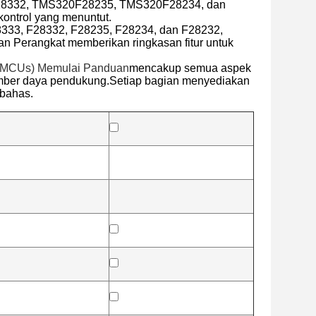
8332, TMS320F28235, TMS320F28234, dan
 kontrol yang menuntut.
28333, F28332, F28235, F28234, dan F28232,
 Perangkat memberikan ringkasan fitur untuk
 (MCUs) Memulai Panduan
mencakup semua aspek
mber daya pendukung.Setiap bagian menyediakan
ibahas.