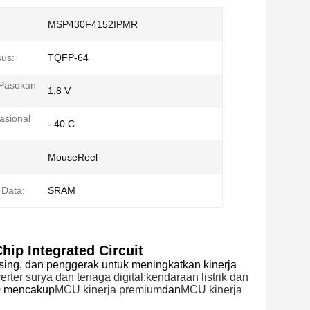
MSP430F4152IPMR
sus:
TQFP-64
Pasokan
1,8 V
asional
- 40 C
MouseReel
 Data:
SRAM
p Integrated Circuit
sing, dan penggerak untuk meningkatkan kinerja
verter surya dan tenaga digital
;
kendaraan listrik dan
0 mencakup
MCU kinerja premium
dan
MCU kinerja