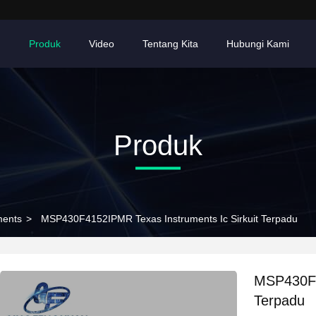
h
Produk
Video
Tentang Kita
Hubungi Kami
Produk
ments
>
MSP430F4152IPMR Texas Instruments Ic Sirkuit Terpadu
MSP430F4
Terpadu