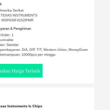
uk
Amerika Serikat
: TEXAS INSTRUMENTS
: MSP430F4152IPMR
yaran & Pengiriman
 Order: 1
unicable
ian: Standar
t pembayaran: D/A, D/P, T/T, Western Union, MoneyGram
 kemampuan: 10000pcs per minggu
atkan Harga Terbaik
exas Instruments Ic Chips