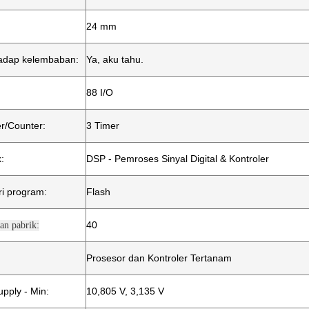
24 mm
rhadap kelembaban:
Ya, aku tahu.
88 I/O
r/Counter:
3 Timer
:
DSP - Pemroses Sinyal Digital & Kontroler
i program:
Flash
40
an pabrik:
:
Prosesor dan Kontroler Tertanam
pply - Min:
10,805 V, 3,135 V