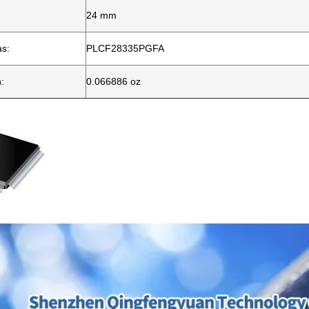
24 mm
as:
PLCF28335PGFA
:
0.066886 oz