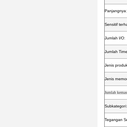
Panjangnya:
Sensitif te
Jumlah I/O:
Jumlah Time
Jenis produk
Jenis memor
Jumlah kemas
Subkategori
Tegangan Su